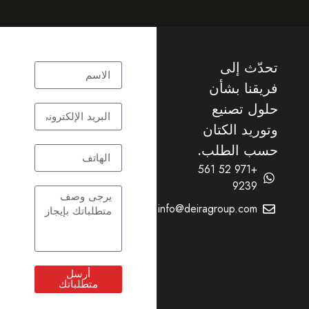
ّث إلى
قنا بشأن
ل تصنيع
ريد الكتان
ب الطلب.
+971 52 561
9239
info@deiragroup.com
أرسل
متطلباتك