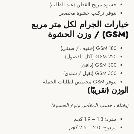
شوة مزيج القطن (عند الطلب)
توفر تركيب حشوة مخصص
ات الجرام لكل متر مربع
G (خفيف / صيفي)
GS (لكل الفصول)
GSM (دافئ)
G (ثقيل / شتوي)
 GSM مخصص لطلبات الجملة
(تقريبًا)
 حسب المقاس ونوع الحشوة)
د: 1.3 – 1.9 كجم
وج: 2.0 – 2.6 كجم