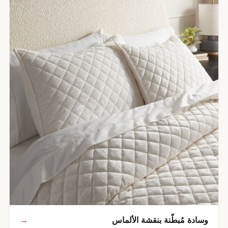
ة مُبطّنة بنقشة الألماس
→