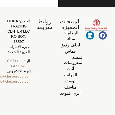
المنتجات
روابط
العنوان:
DEIRA
المميزة
سريعة
TRADING
CENTER LLC
البطانيات
P.O BOX:
ستائر
13597
لحاف رقيق
دبي، الإمارات
قماش
العربية المتحدة
أقمشة
الهاتف:
+971 6
المفروشات
743 6471
أثاث
البريد الإلكتروني:
المراتب
info@deiragroup.com
الوسائد
ecommerce@deiragroup.com
مناشف
الزي الموحد