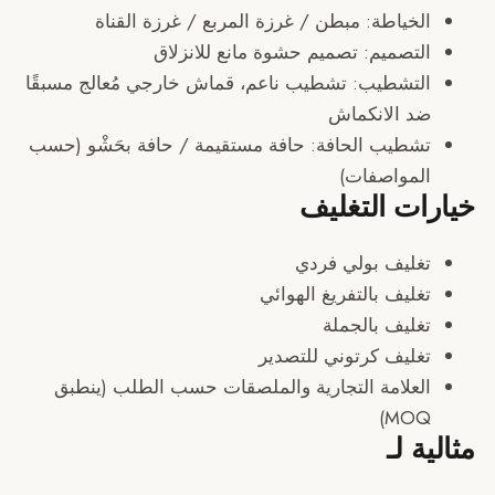
لخياطة: مبطن / غرزة المربع / غرزة القناة
لتصميم: تصميم حشوة مانع للانزلاق
لتشطيب: تشطيب ناعم، قماش خارجي مُعالج مسبقًا
د الانكماش
شطيب الحافة: حافة مستقيمة / حافة بحَشْو (حسب
لمواصفات)
ت التغليف
غليف بولي فردي
غليف بالتفريغ الهوائي
غليف بالجملة
غليف كرتوني للتصدير
لعلامة التجارية والملصقات حسب الطلب (ينطبق
MOQ
 لـ