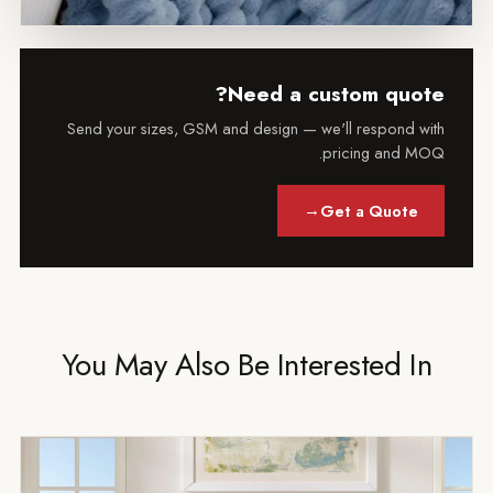
Need a custom quo
Send your sizes, GSM and design — we'll respond 
pricing and 
→
Get a Quote
You May Also Be Interested I