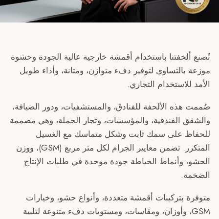
لحفتنا باستخدام أقمشة خارجية عالية الجودة وحشوة
التساوي لتوفير دفء متوازن، ومتانة، وأداء طويل
لاستخدام التجاري.
ذه الألحفة للفنادق، والمستشفيات، ودور الضيافة،
 الفندقية، والمؤسسات، وتجار الجملة، وهي مصممة
 على سمك ثابت وشكل متماسك مع الغسيل
المتكرر. تضمن معايير الجرام لكل متر مربع (GSM)، ووزن
وأنماط الخياطة جودة موحدة في طلبات الإنتاج
.
بتركيبات أقمشة متعددة، وأنواع حشو، وخيارات
G، وأوزان، ومقاسات، ومستويات دفء متنوعة لتلبية