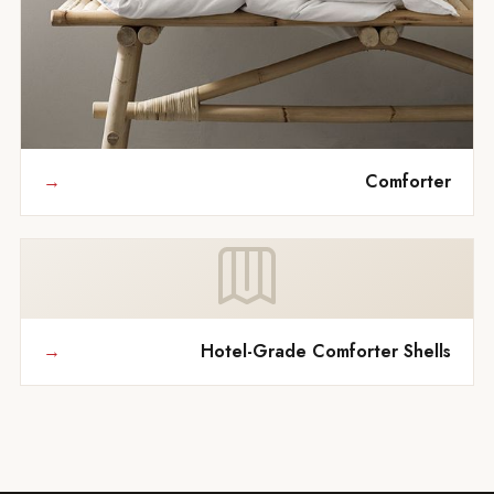
→
Comfor
→
Hotel-Grade Comforter Sh