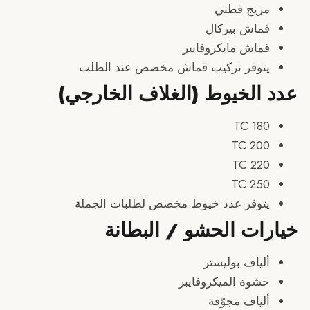
زيج قطني
ماش بيركال
ماش مايكروفايبر
توفر تركيب قماش مخصص عند الطلب
الخيوط (الغلاف الخارجي)
180 
200 
220 
250 
توفر عدد خيوط مخصص لطلبات الجملة
ات الحشو / البطانة
لياف بوليستر
شوة الميكروفايبر
لياف مجوّفة