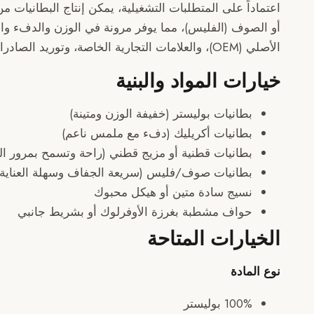
اعتماداً على المتطلبات التشغيلية، يمكن إنتاج البطانيات من
أو الصوف (الفليس)، مما يوفر مرونة في الوزن والدفء وال
الأصلي (OEM)، والعلامات التجارية الخاصة، وتوريد الصادرات، وليست للبيع بالتجزئة للمستهلكين.
خيارات المواد والبنية
بطانيات بوليستر (خفيفة الوزن ومتينة)
بطانيات أكريليك (دفء مع ملمس ناعم)
بطانيات قطنية أو مزيج قطني (راحة وتسمح بمرور اله
بطانيات صوف/فليس (سريعة الجفاف وسهلة العناية)
نسيج سادة متين أو هيكل محبوك
حواف مشطبة بغرزة الأوفرلوك أو بشريط جانبي
الخيارات المتاحة
نوع المادة
100% بوليستر