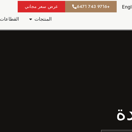
+9716 743 6471
عرض سعر مجاني
Engl
المنتجات
القطاعات 
ة