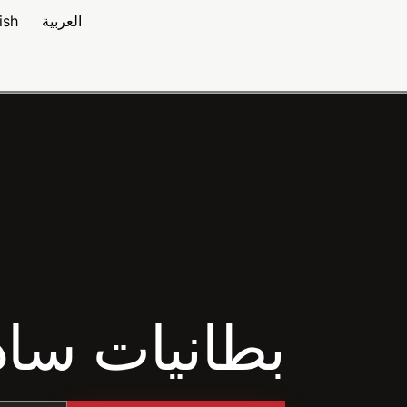
العربية
ish
بطانيات ساد