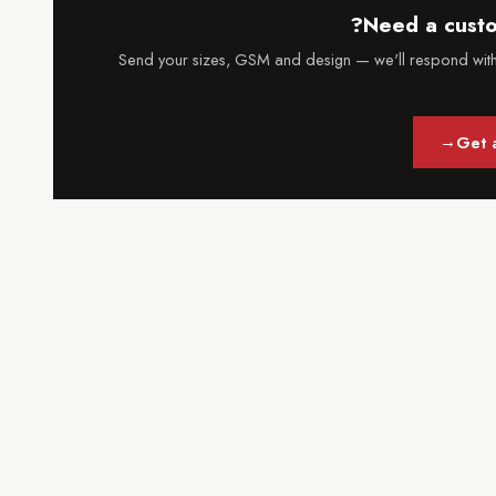
Need a custo
Send your sizes, GSM and design — we'll respond with
→
Get 