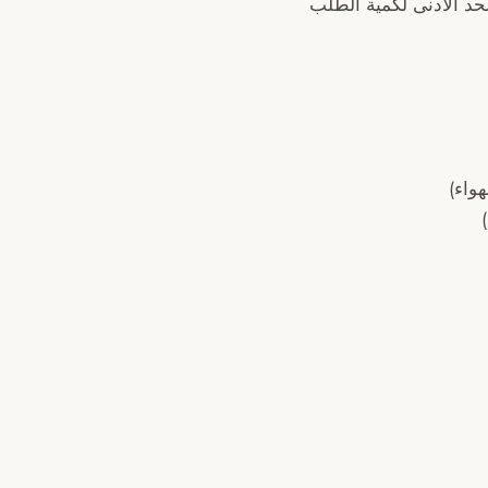
 الأدنى لكمية الطلب
واء)