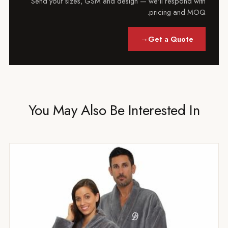
Send your sizes, GSM and design — we'll respond 
pricing and 
→
Get a Quote
You May Also Be Interested I