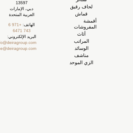
13597
لحاف رقيق
دبي، الإمارات
قماش
العربية المتحدة
أقمشة
الهاتف:
+971 6
المفروشات
743 6471
أثاث
البريد الإلكتروني:
المراتب
info@deiragroup.com
الوسائد
ecommerce@deiragroup.com
مناشف
الزي الموحد