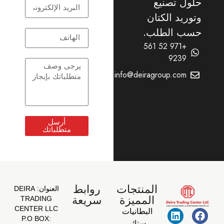
ل تصنيع
ريد الكتان
ب الطلب.
+971 52 561
9239
info@deiragroup.com
أرسل
متطلباتك
المنتجات
روابط
العنوان:
DEIRA
المميزة
سريعة
TRADING
CENTER LLC
البطانيات
P.O BOX:
ستائر