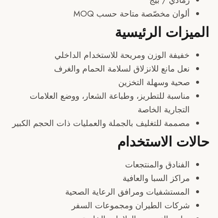
مادي / بيج
لوان مخصّصة متاحة حسب MOQ
زات الرئيسية
فيفة الوزن ومريحة للاستخدام الداخلي
عل مانع للانزلاق لسلامة الحمام والغرف
حية وسهلة التخزين
ناسبة للتطريز، وطباعة الشعار، ووضع العلامات
لتجارية الخاصة
صممة للتغليف بالجملة والعمليات ذات الحجم الكبير
ت الاستخدام
لفنادق والمنتجعات
اكز السبا والعافية
لمستشفيات ومرافق الرعاية الصحية
ركات الطيران ومجموعات السفر