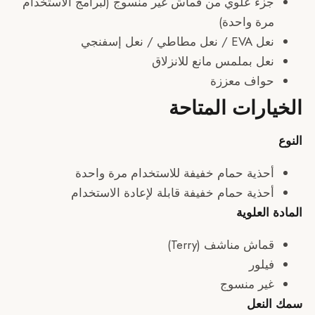
زء علوي من قماش غير منسوج (لبرامج الاستخدام
رة واحدة)
/ نعل مطاطي / نعل إسفنجي
عل بملمس مانع للانزلاق
واف معززة
ارات المتاحة
حذية حمام خفيفة للاستخدام مرة واحدة
حذية حمام خفيفة قابلة لإعادة الاستخدام
العلوية
اش مناشف (Terry)
يلور
ير منسوج
نعل