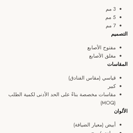
م
م
فتوح الأصابع
غلق الأصابع
ات
ياسي (مقاس الفنادق)
ير
قاسات مخصصة بناءً على الحد الأدنى لكمية الطلب
بيض (معيار الضيافة)