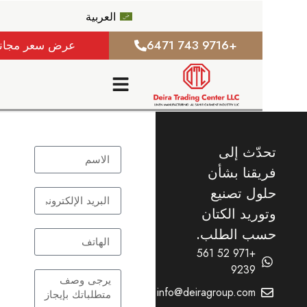
العربية
+9716 743 6471
عرض سعر مجاني
ّث إلى
قنا بشأن
ل تصنيع
ريد الكتان
ب الطلب.
+971 52 561
9239
info@deiragroup.com