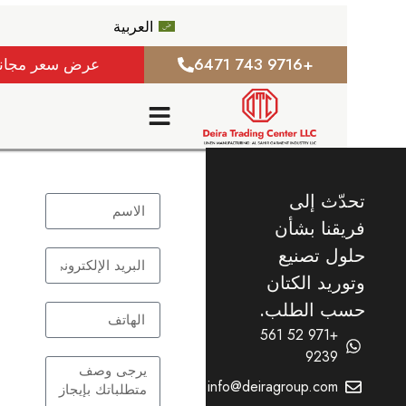
العربية
+9716 743 6471
عرض سعر مجاني
ّث إلى
قنا بشأن
ل تصنيع
ريد الكتان
ب الطلب.
+971 52 561
9239
info@deiragroup.com