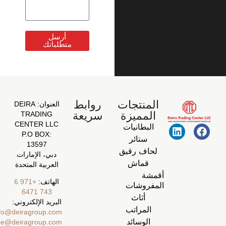
أرسل
متطلباتك
المنتجات
روابط
العنوان:
DEIRA
المميزة
سريعة
TRADING
CENTER LLC
البطانيات
P.O BOX:
ستائر
13597
لحاف رقيق
دبي، الإمارات
قماش
العربية المتحدة
أقمشة
الهاتف:
+971 6
المفروشات
743 6471
أثاث
البريد الإلكتروني:
المراتب
info@deiragroup.com
الوسائد
ecommerce@deiragroup.com